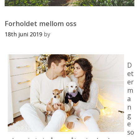
Forholdet mellom oss
18th juni 2019
by
D
et
er
m
a
n
g
e
so