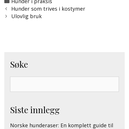
Categories
Hunder i praksis
Post
Hunder som trives i kostymer
navigation
Ulovlig bruk
Søke
Search
for:
Siste innlegg
Norske hunderaser: En komplett guide til