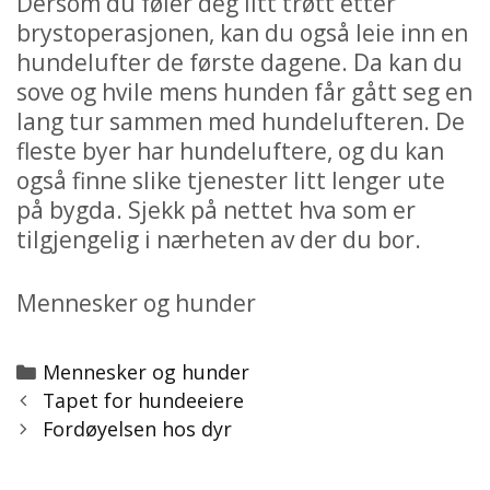
Dersom du føler deg litt trøtt etter
brystoperasjonen, kan du også leie inn en
hundelufter de første dagene. Da kan du
sove og hvile mens hunden får gått seg en
lang tur sammen med hundelufteren. De
fleste byer har hundeluftere, og du kan
også finne slike tjenester litt lenger ute
på bygda. Sjekk på nettet hva som er
tilgjengelig i nærheten av der du bor.
Mennesker og hunder
Categories
Mennesker og hunder
Post
Tapet for hundeeiere
navigation
Fordøyelsen hos dyr